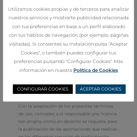
Utilizamos cookies propias y de terceros para analizar
En caso de realizar cualquiera de las acciones
prohibidas señaladas, se estarán vulnerando
nuestros servicios y mostrarte publicidad relacionada
esos derechos exclusivos de propiedad
con tus preferencias en base a un perfil elaborado
intelectual o industrial que le corresponden a
con tus hábitos de navegación (por ejemplo, páginas
el responsable . Por tanto, te comprometes a
visitadas). Si consientes su instalación pulsa "Aceptar
respetar tales derechos, absteniéndose
Cookies", o también puedes configurar tus
además de suprimir, alterar, eludir o manipular
preferencias pulsando "Configurar Cookies". Más
cualquier dispositivo de protección o sistema
información en nuestra
Política de Cookies
de seguridad que estuviera instalado en las
páginas del responsable.
CONFIGURAR COOKIES
ACEPTAR COOKIES
Contenidos generados por el usuario
Con la aceptación de los presentes términos
de uso, concedes a el responsable una licencia
tan amplia, como en derecho se requiera, para
la publicación de las aportaciones que realices
en los diferentes servicios de participación