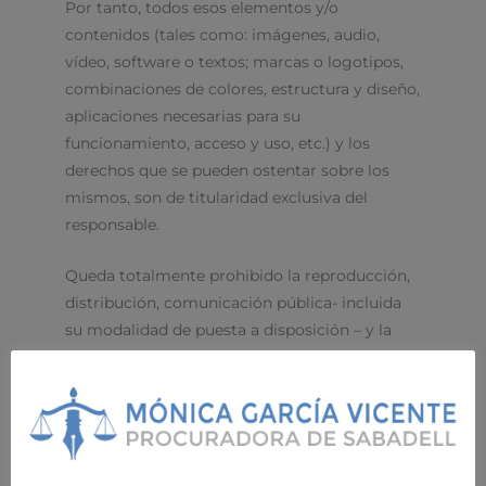
Por tanto, todos esos elementos y/o
contenidos (tales como: imágenes, audio,
vídeo, software o textos; marcas o logotipos,
combinaciones de colores, estructura y diseño,
aplicaciones necesarias para su
funcionamiento, acceso y uso, etc.) y los
derechos que se pueden ostentar sobre los
mismos, son de titularidad exclusiva del
responsable.
Queda totalmente prohibido la reproducción,
distribución, comunicación pública- incluida
su modalidad de puesta a disposición – y la
transformación, de la totalidad o parte de los
contenidos del Sitio Web, en cualquier soporte
y por cualquier medio técnico, sin la previa
autorización expresa y por escrito del
responsable.